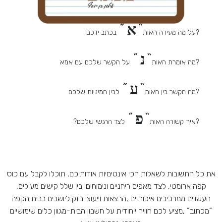
“א ”
?על מה מעידה האות
בכתב ידכם
“נ ”
?מה אומרת האות
על הקשר שלכם עם אמא
“ע ”
?מה הקשר בין האות
לבין המיניות שלכם
“פ ”
?איך קשורה האות
לצד הרגשי שלכם?
את כל התשובות לשאלות הכי אינטימיות אודותיכם, תוכלו לקבל עם כוס
קפה ארומטי, לצד מאפים ריחניים ונימוחים ובין שלל קישים מעולים,
העשויים ממרכיבים איכותיים ,הרצאות וייעוצי בזק ליושבים בבית הקפה
“מכתוב” ,מציע לכם חוויה ייחודית על חשבון הבית-מגוון כלים שימושיים