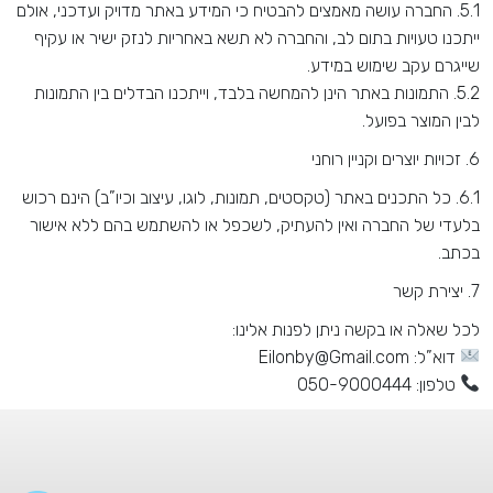
5.1.
החברה עושה מאמצים להבטיח כי המידע באתר מדויק ועדכני, אולם
ייתכנו טעויות בתום לב, והחברה לא תשא באחריות לנזק ישיר או עקיף
שייגרם עקב שימוש במידע
.
5.2.
התמונות באתר הינן להמחשה בלבד, וייתכנו הבדלים בין התמונות
לבין המוצר בפועל
.
6.
זכויות יוצרים וקניין רוחני
6.1.
כל התכנים באתר (טקסטים, תמונות, לוגו, עיצוב וכיו”ב) הינם רכוש
בלעדי של החברה ואין להעתיק, לשכפל או להשתמש בהם ללא אישור
בכתב
.
7.
יצירת קשר
לכל שאלה או בקשה ניתן לפנות אלינו
:
דוא”ל
: Eilonby@Gmail.com
טלפון: 050-9000444